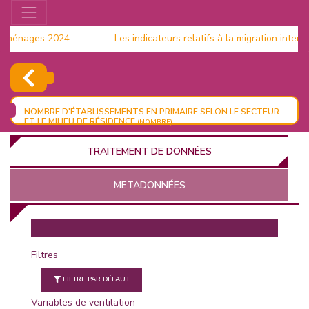
 ménages 2024
Les indicateurs relatifs à la migration intern
(RGPH)
NOMBRE D'ÉTABLISSEMENTS EN PRIMAIRE SELON LE SECTEUR
ET LE MILIEU DE RÉSIDENCE
(NOMBRE)
TRAITEMENT DE DONNÉES
METADONNÉES
EUR
Filtres
FILTRE PAR DÉFAUT
Variables de ventilation