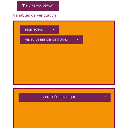
FILTRE PAR DÉFAUT
PHIQUE
Variables de ventilation
SEXE
(TOTAL)
MILIEU DE RÉSIDENCE
(TOTAL)
L
L
ZONE GÉOGRAPHIQUE
T