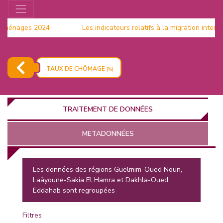
 ménages 2024
Les indicateurs relatifs à la migration intern
(RGPH)
TAUX DE CHÔMAGE
(%)
TRAITEMENT DE DONNÉES
METADONNÉES
Les données des régions Guelmim-Oued Noun,
Laâyoune-Sakia El Hamra et Dakhla-Oued
EUR
Eddahab sont regroupées
Filtres