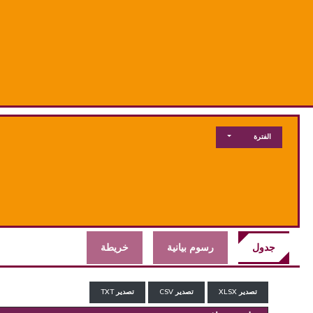
الفترة
جدول
رسوم بيانية
خريطة
تصدير XLSX
تصدير CSV
تصدير TXT