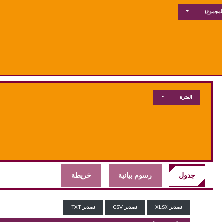
لمجموع)
الفترة
جدول
رسوم بيانية
خريطة
تصدير XLSX
تصدير CSV
تصدير TXT