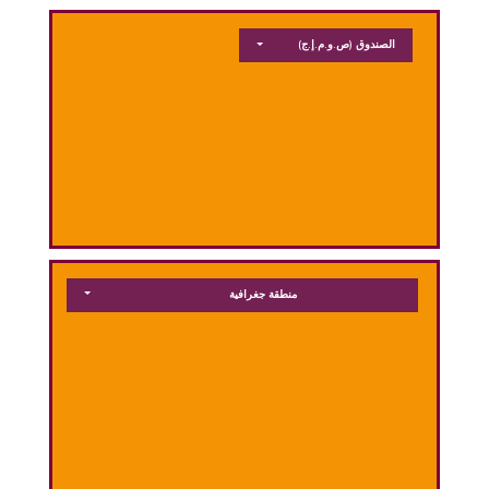
الصندوق
(ص.و.م.إ.ج)
منطقة جغرافية