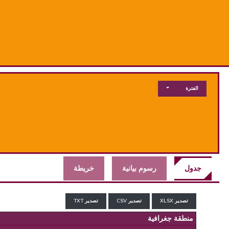
الفترة
جدول
رسوم بيانية
خريطة
تصدير XLSX
تصدير CSV
تصدير TXT
منطقة جغرافية