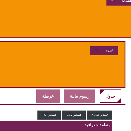
تقليدي)
الفترة
جدول
رسوم بيانية
خريطة
تصدير XLSX
تصدير CSV
تصدير TXT
منطقة جغرافية