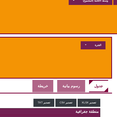
وسط الاقامة
(المجموع)
الفترة
جدول
رسوم بيانية
خريطة
تصدير XLSX
تصدير CSV
تصدير TXT
منطقة جغرافية